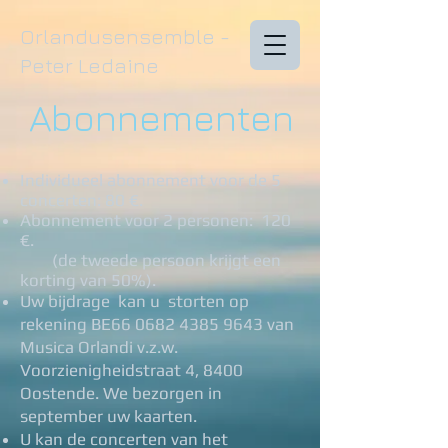
Orlandusensemble -
Peter Ledaine
Abonnementen​
Individueel abonnement voor de 5
concerten: 80 €.
Abonnement voor 2 personen: 120
€.
(de tweede persoon krijgt een
korting van 50%).
Uw bijdrage kan u storten op
rekening
BE66
0682 4385 9643
van
Musica Orlandi v.z.w.
Voorzienigheidstraat 4, 8400
Oostende. We bezorgen in
september uw kaarten.
U kan de concerten van het